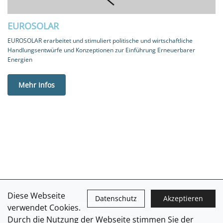
EUROSOLAR
EUROSOLAR erarbeitet und stimuliert politische und wirtschaftliche
Handlungsentwürfe und Konzeptionen zur Einführung Erneuerbarer
Energien
Mehr Infos
Diese Webseite
Datenschutz
Akzeptieren
© 2009 –
-2026
Axel Berg
- Rechtsanwalt & Politologe
verwendet Cookies.
WedDesign
Webdesign & Programmierung:
Durch die Nutzung der Webseite stimmen Sie der