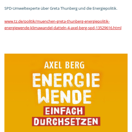
SPD-Umweltexperte über Greta Thunberg und die Energiepolitik.
www.tz.de/politik/muenchen-greta-thunberg-energiepolitik-
energiewende-klimawandel-datteln-4-axel-berg-spd-13529616.html