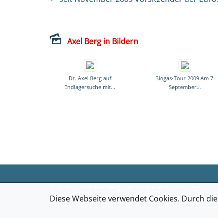
Axel Berg in Bildern
Dr. Axel Berg auf
Biogas-Tour 2009 Am 7.
Endlagersuche mit...
September...
© 2009 –
-2026
Axel Berg
- Rechtsanwalt & Politologe
WedDesign
Diese Webseite verwendet Cookies. Durch di
Webdesign & Programmierung: