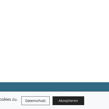
|
|
|
|
Datenschutz
Impressum
Kontakt
okies zu.
Datenschutz
Akzeptieren